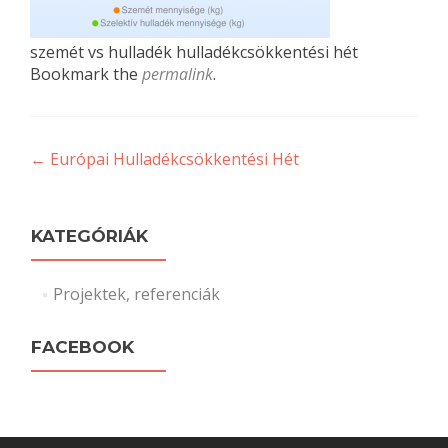
szemét vs hulladék hulladékcsökkentési hét
Bookmark the
permalink
.
Post
←
Európai Hulladékcsökkentési Hét
navigation
KATEGÓRIÁK
Projektek, referenciák
FACEBOOK