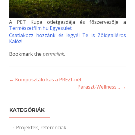
A PET Kupa ötletgazdája és főszervezője a
Természetfilm.hu Egyesület
Csatlakozz hozzánk és legyél Te is Zöldgalléros
Kalóz!
Bookmark the
permalink
.
Post
←
Komposztáló kas a PREZI-nél
Paraszt-Wellness…
→
navigation
KATEGÓRIÁK
Projektek, referenciák