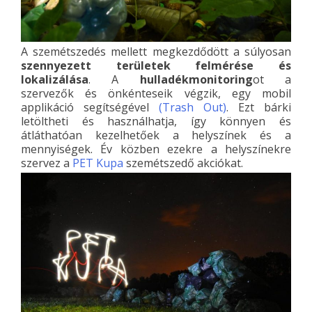
A szemétszedés mellett megkezdődött a súlyosan
szennyezett területek felmérése és
lokalizálása
. A
hulladékmonitoring
ot a
szervezők és önkénteseik végzik, egy mobil
applikáció segítségével
(Trash Out)
. Ezt bárki
letöltheti és használhatja, így könnyen és
átláthatóan kezelhetőek a helyszínek és a
mennyiségek. Év közben ezekre a helyszínekre
szervez a
PET Kupa
szemétszedő akciókat.