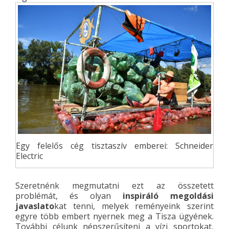
Egy felelős cég tisztaszív emberei: Schneider
Electric
Szeretnénk megmutatni ezt az összetett
problémát, és olyan
inspiráló megoldási
javaslato
kat tenni, melyek reményeink szerint
egyre több embert nyernek meg a Tisza ügyének.
További célunk népszerűsíteni a vízi sportokat,