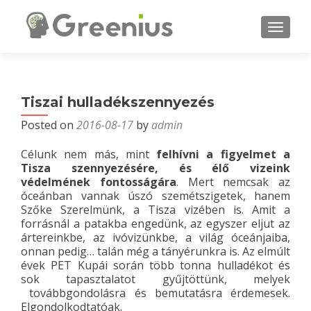
MENU
Tiszai hulladékszennyezés
Posted on
2016-08-17
by
admin
Célunk nem más, mint
felhívni a figyelmet a
Tisza szennyezésére, és élő vizeink
védelmének fontosságára
. Mert nemcsak az
óceánban vannak úszó szemétszigetek, hanem
Szőke Szerelmünk, a Tisza vizében is. Amit a
forrásnál a patakba engedünk, az egyszer eljut az
ártereinkbe, az ivóvizünkbe, a világ óceánjaiba,
onnan pedig… talán még a tányérunkra is. Az elmúlt
évek PET Kupái során több tonna hulladékot és
sok tapasztalatot gyűjtöttünk, melyek
továbbgondolásra és bemutatásra érdemesek.
Elgondolkodtatóak.