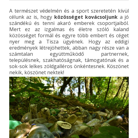
A természet védelmén és a sport szeretetén kívül
célunk az is, hogy
közösséget kovácsoljunk
a jó
szándékú és tenni akaró emberek csoportjaiból.
Mert ez az izgalmas és életre szóló kaland
közösséget formál és egyre több embert és céget
nyer meg a Tisza ügyének. Hogy az eddigi
eredmények létrejöhettek, abban nagy része van a
számtalan együttműködő partnernek,
településnek, szakhatóságnak, támogatónak és a
sok-sok lelkes zöldgalléros önkéntesnek. Köszönet
nekik, köszönet nektek!