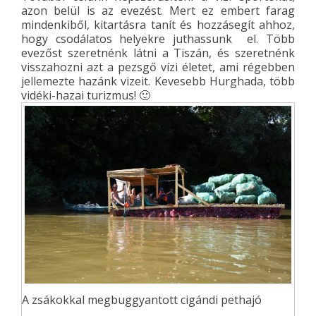
azon belül is az evezést. Mert ez embert farag
mindenkiből, kitartásra tanít és hozzásegít ahhoz,
hogy csodálatos helyekre juthassunk el. Több
evezőst szeretnénk látni a Tiszán, és szeretnénk
visszahozni azt a pezsgő vízi életet, ami régebben
jellemezte hazánk vizeit. Kevesebb Hurghada, több
vidéki-hazai turizmus! 🙂
A zsákokkal megbuggyantott cigándi pethajó